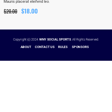
Mauris placerat eleifend leo.
Original
Current
$
18.00
$
20.00
price
price
was:
is:
$20.00.
$18.00.
Copyright (c) 2024.
WNY SOCIAL SPORTS
. All Rights Reserved.
ABOUT
CONTACT US
RULES
SPONSORS